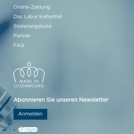
Online-Zahlung
Das Labor Ketterthill
Stellenangebote
Partner
FAQ
Abonnieren Sie unseren Newsletter
Anmelden
Folgen