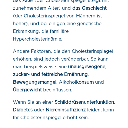
das
Alter
(der Cholesterinspiegel steigt mit
zunehmendem Alter) und
das Geschlecht
(der Cholesterinspiegel von Männern ist
höher), und bei einigen eine genetische
Erkrankung, die familiäre
Hypercholesterinämie.
Andere Faktoren, die den Cholesterinspiegel
erhöhen, sind jedoch veränderbar. So kann
man beispielsweise eine
unausgewogene
,
zucker- und fettreiche Ernährung
,
Bewegungsmangel
, Alkohol
konsum
und
Übergewicht
beeinflussen.
Wenn Sie an einer
Schilddrüsenunterfunktion
,
Diabetes
oder
Niereninsuffizienz
leiden, kann
Ihr Cholesterinspiegel erhöht sein.