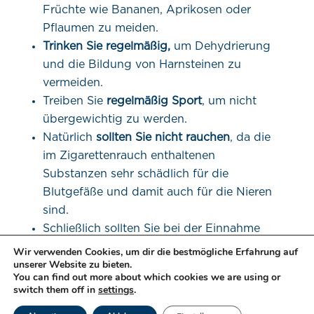
Früchte wie Bananen, Aprikosen oder
Pflaumen zu meiden.
Trinken Sie regelmäßig,
um Dehydrierung
und die Bildung von Harnsteinen zu
vermeiden.
Treiben Sie
regelmäßig Sport
, um nicht
übergewichtig zu werden.
Natürlich
sollten Sie nicht rauchen
, da die
im Zigarettenrauch enthaltenen
Substanzen sehr schädlich für die
Blutgefäße und damit auch für die Nieren
sind.
Schließlich sollten Sie bei der Einnahme
von Medikamenten vorsichtig sein, da
Wir verwenden Cookies, um dir die bestmögliche Erfahrung auf
unserer Website zu bieten.
einige davon schädlich für die Nieren sind,
You can find out more about which cookies we are using or
insbesondere nichtsteroidale
switch them off in
settings
.
Entzündungshemmer in hoher Dosierung