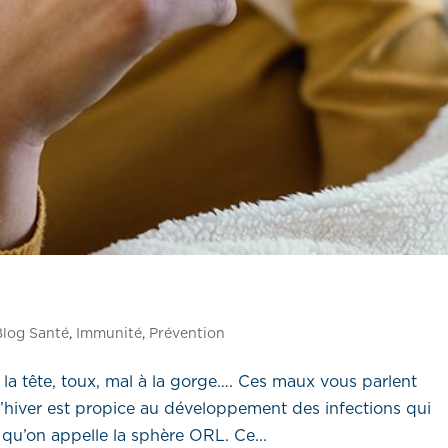
Blog Santé
,
Immunité
,
Prévention
 la tête, toux, mal à la gorge…. Ces maux vous parlent
’hiver est propice au développement des infections qui
e qu’on appelle la sphère ORL. Ce...