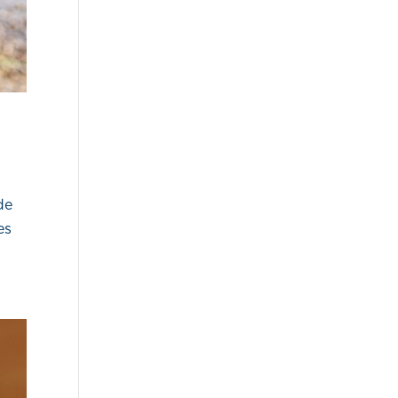
de
es