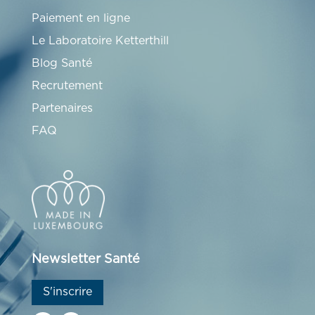
Paiement en ligne
Le Laboratoire Ketterthill
Blog Santé
Recrutement
Partenaires
FAQ
Newsletter Santé
S'inscrire