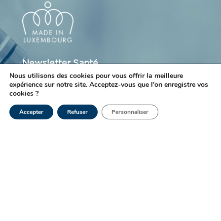
Newsletter Santé
Nous utilisons des cookies pour vous offrir la meilleure
expérience sur notre site. Acceptez-vous que l'on enregistre vos
S'inscrire
cookies ?
Accepter
Refuser
Personnaliser
Le Laboratoire Ketterthill est engagé depuis de
nombreuses années dans une démarche qualité
afin d'améliorer constamment la valeur des
prestations et le rendu des résultats.