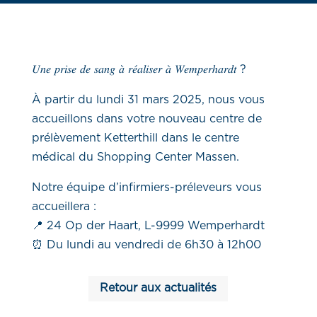
𝑈𝑛𝑒 𝑝𝑟𝑖𝑠𝑒 𝑑𝑒 𝑠𝑎𝑛𝑔 𝑎̀ 𝑟𝑒́𝑎𝑙𝑖𝑠𝑒𝑟 𝑎̀ 𝑊𝑒𝑚𝑝𝑒𝑟ℎ𝑎𝑟𝑑𝑡 ?
À partir du lundi 31 mars 2025, nous vous
accueillons dans votre nouveau centre de
prélèvement Ketterthill dans le centre
médical du Shopping Center Massen.
Notre équipe d’infirmiers-préleveurs vous
accueillera :
📍 24 Op der Haart, L-9999 Wemperhardt
⏰ Du lundi au vendredi de 6h30 à 12h00
Retour aux actualités