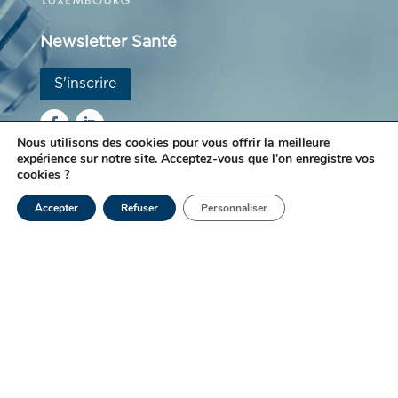
Newsletter Santé
S'inscrire
Nous utilisons des cookies pour vous offrir la meilleure
expérience sur notre site. Acceptez-vous que l'on enregistre vos
cookies ?
Le Laboratoire Ketterthill est engagé depuis de
nombreuses années dans une démarche qualité
Accepter
Refuser
Personnaliser
afin d'améliorer constamment la valeur des
prestations et le rendu des résultats.
© Laboratoires Ketterthill |
Mentions légales
|