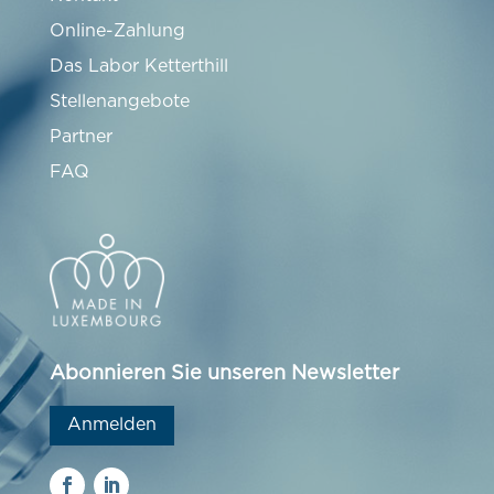
Online-Zahlung
Das Labor Ketterthill
Stellenangebote
Partner
FAQ
Abonnieren Sie unseren Newsletter
Anmelden