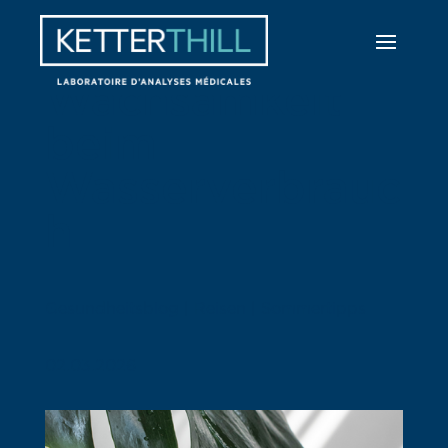
Wachsamkeit
beim
Wasserverbrauc
h
Gesundheitsblog | Reisen | Sommertipps
02.03.2026