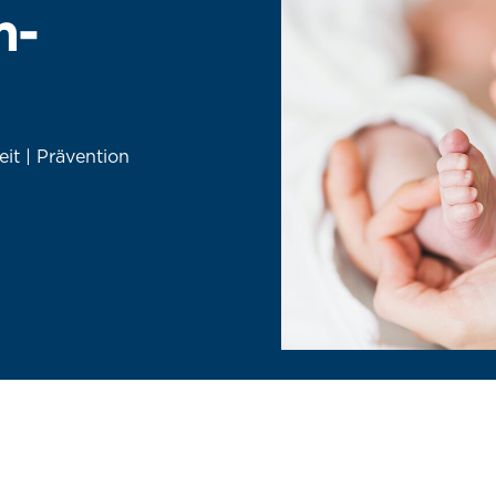
n-
it | Prävention