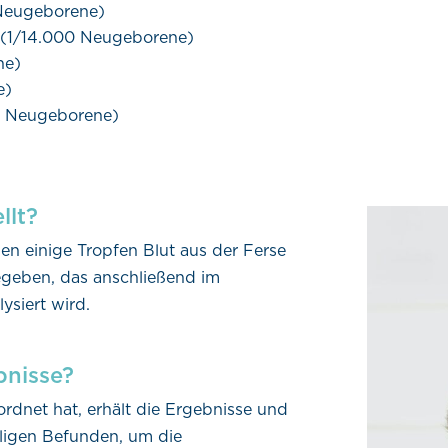
Neugeborene)
 (1/14.000 Neugeborene)
ne)
e)
0 Neugeborene)
llt?
n einige Tropfen Blut aus der Ferse
geben, das anschließend im
ysiert wird.
bnisse?
rdnet hat, erhält die Ergebnisse und
älligen Befunden, um die