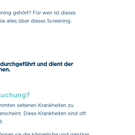
ing gehört? Für wen ist dieses
 alles über dieses Screening.
urchgeführt und dient der
hen.
suchung?
immten seltenen Krankheiten zu
scheint. Diese Krankheiten sind oft
d.
nnen sie die körperliche und geistige