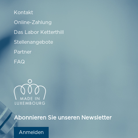
Kontakt
Online-Zahlung
Das Labor Ketterthill
Stellenangebote
Partner
FAQ
Abonnieren Sie unseren Newsletter
Anmelden