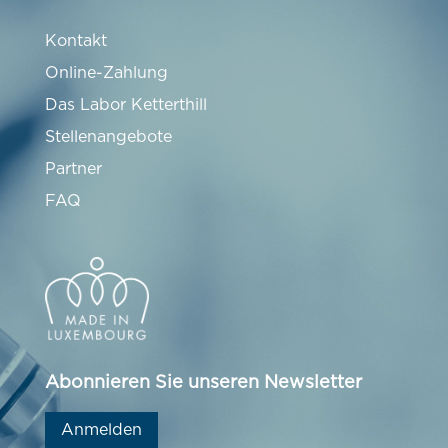
Kontakt
Online-Zahlung
Das Labor Ketterthill
Stellenangebote
Partner
FAQ
Abonnieren Sie unseren Newsletter
Anmelden