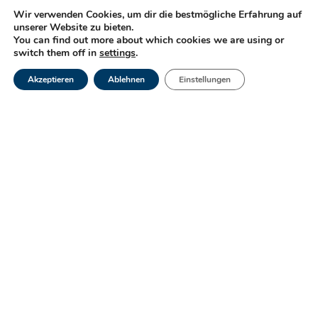
Wir verwenden Cookies, um dir die bestmögliche Erfahrung auf
Wenn die Nierenfunktion um 85 %
unserer Website zu bieten.
eingeschränkt ist, muss eine Dialyse oder
You can find out more about which cookies we are using or
switch them off in
settings
.
eine Nierentransplantation durchgeführt
werden, um die Ansammlung giftiger
Akzeptieren
Ablehnen
Einstellungen
Abfallstoffe und einen Ungleichgewicht im
Mineralhaushalt zu vermeiden.
Es ist sehr wichtig, dass Sie die
Empfehlungen Ihres Arztes zur Behandlung
und Nachsorge genau befolgen.