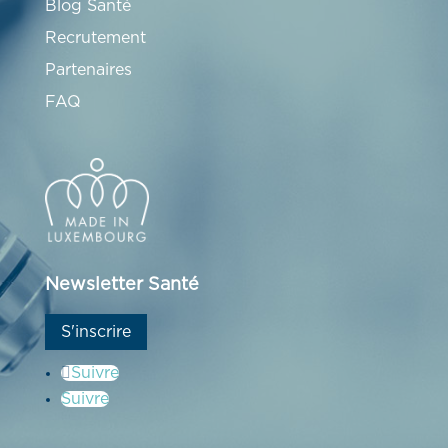
Blog Santé
Recrutement
Partenaires
FAQ
Newsletter Santé
S'inscrire
Suivre
Suivre