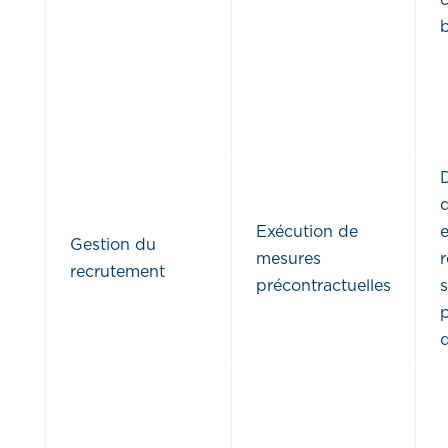
d
Exécution de
Gestion du
mesures
r
recrutement
précontractuelles
s
p