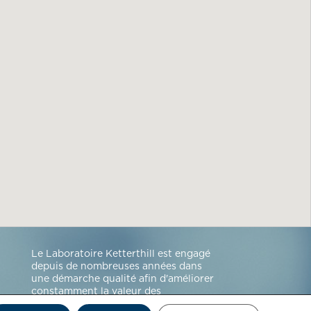
Le Laboratoire Ketterthill est engagé
depuis de nombreuses années dans
une démarche qualité afin d'améliorer
constamment la valeur des
prestations et le rendu des résultats.