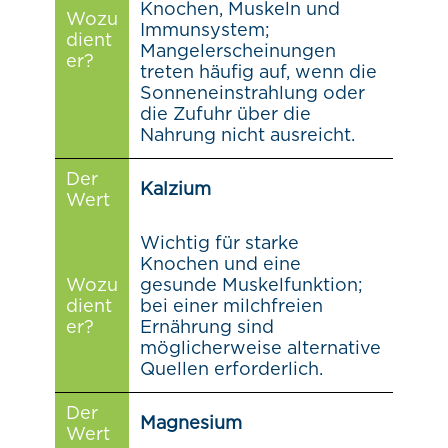
Knochen, Muskeln und
Wozu
Immunsystem;
dient
Mangelerscheinungen
er?
treten häufig auf, wenn die
Sonneneinstrahlung oder
die Zufuhr über die
Nahrung nicht ausreicht.
Der
Kalzium
Wert
Wichtig für starke
Knochen und eine
Wozu
gesunde Muskelfunktion;
dient
bei einer milchfreien
er?
Ernährung sind
möglicherweise alternative
Quellen erforderlich.
Der
Magnesium
Wert