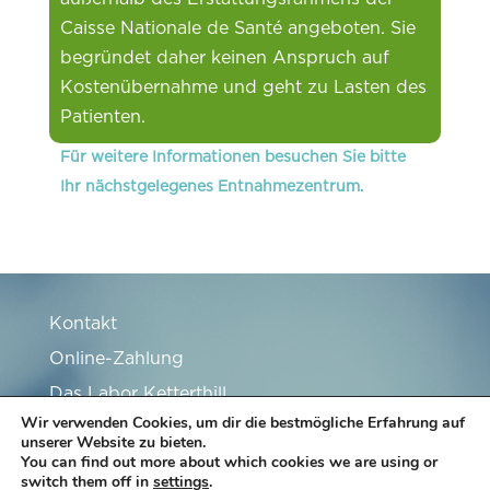
Caisse Nationale de Santé angeboten. Sie
begründet daher keinen Anspruch auf
Kostenübernahme und geht zu Lasten des
Patienten.
Für weitere Informationen besuchen Sie bitte
Ihr nächstgelegenes Entnahmezentrum.
Kontakt
Online-Zahlung
Das Labor Ketterthill
Wir verwenden Cookies, um dir die bestmögliche Erfahrung auf
Stellenangebote
unserer Website zu bieten.
You can find out more about which cookies we are using or
Partner
switch them off in
settings
.