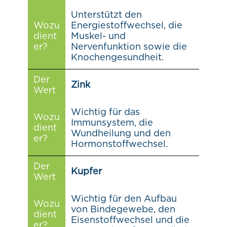
Unterstützt den
Wozu
Energiestoffwechsel, die
dient
Muskel- und
er?
Nervenfunktion sowie die
Knochengesundheit.
Der
Zink
Wert
Wichtig für das
Wozu
Immunsystem, die
dient
Wundheilung und den
er?
Hormonstoffwechsel.
Der
Kupfer
Wert
Wichtig für den Aufbau
Wozu
von Bindegewebe, den
dient
Eisenstoffwechsel und die
er?