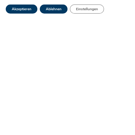
FAQ
Akzeptieren
Ablehnen
Einstellungen
Abonnieren Sie unseren Newsletter
Anmelden
Das Labor Ketterthill ist seit vielen Jahren einer
Qualitätspolitik verpflichtet, die darauf abzielt, den
Wert der Dienstleistungen und die
Ergebnisübermittlung.