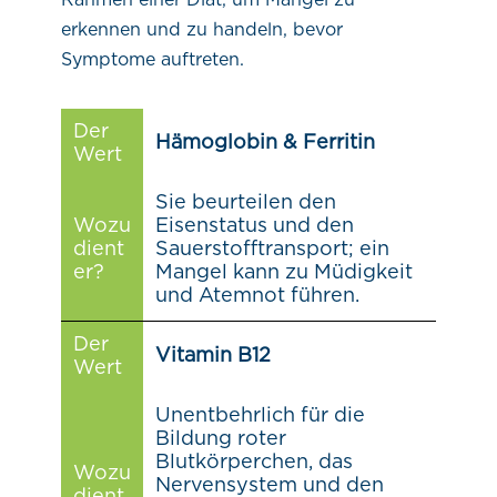
erkennen und zu handeln, bevor
Symptome auftreten.
Der
Hämoglobin & Ferritin
Wert
Sie beurteilen den
Wozu
Eisenstatus und den
dient
Sauerstofftransport; ein
er?
Mangel kann zu Müdigkeit
und Atemnot führen.
Der
Vitamin B12
Wert
Unentbehrlich für die
Bildung roter
Blutkörperchen, das
Wozu
Nervensystem und den
dient