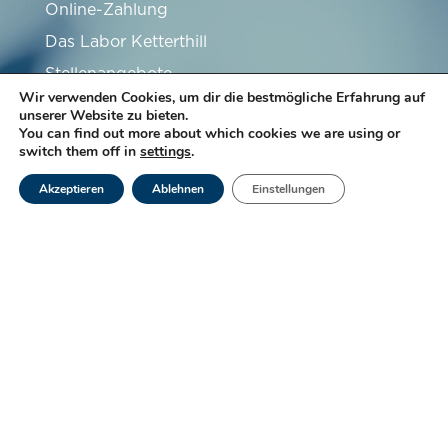
Online-Zahlung
Das Labor Ketterthill
Stellenangebote
Wir verwenden Cookies, um dir die bestmögliche Erfahrung auf
Partner
unserer Website zu bieten.
You can find out more about which cookies we are using or
FAQ
switch them off in
settings
.
Akzeptieren
Ablehnen
Einstellungen
Abonnieren Sie unseren Newsletter
Anmelden