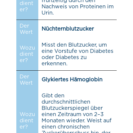
frühzeitig durch den
dient
Nachweis von Proteinen im
er?
Urin.
Der
Nüchternblutzucker
Wert
Misst den Blutzucker, um
Wozu
eine Vorstufe von Diabetes
dient
oder Diabetes zu
er?
erkennen.
Der
Glykiertes Hämoglobin
Wert
Gibt den
durchschnittlichen
Blutzuckerspiegel über
Wozu
einen Zeitraum von 2–3
dient
Monaten wieder. Weist auf
er?
einen chronischen