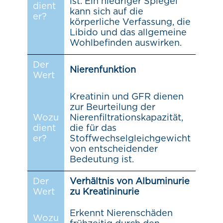
ist. Ein niedriger Spiegel
dient
kann sich auf die
er?
körperliche Verfassung, die
Libido und das allgemeine
Wohlbefinden auswirken.
Der
Nierenfunktion
Wert
Kreatinin und GFR dienen
zur Beurteilung der
Wozu
Nierenfiltrationskapazität,
dient
die für das
er?
Stoffwechselgleichgewicht
von entscheidender
Bedeutung ist.
Der
Verhältnis von Albuminurie
Wert
zu Kreatininurie
Erkennt Nierenschäden
Wozu