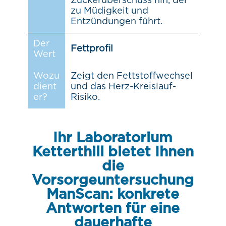
Zuckerüberschuss hin, der
zu Müdigkeit und
Entzündungen führt.
Der
Fettprofil
Wert
Wozu
Zeigt den Fettstoffwechsel
dient
und das Herz-Kreislauf-
er?
Risiko.
Ihr Laboratorium
Ketterthill bietet Ihnen
die
Vorsorgeuntersuchung
ManScan: konkrete
Antworten für eine
dauerhafte