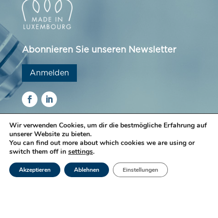
Abonnieren Sie unseren Newsletter
Anmelden
Wir verwenden Cookies, um dir die bestmögliche Erfahrung auf
unserer Website zu bieten.
Das Labor Ketterthill ist seit vielen Jahren einer
You can find out more about which cookies we are using or
Qualitätspolitik verpflichtet, die darauf abzielt, den
switch them off in
settings
.
Wert der Dienstleistungen und die
Ergebnisübermittlung.
Akzeptieren
Ablehnen
Einstellungen