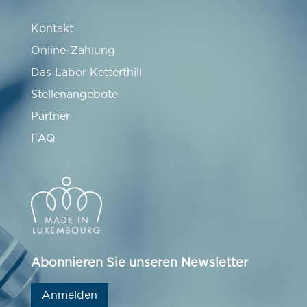
Kontakt
Online-Zahlung
Das Labor Ketterthill
Stellenangebote
Partner
FAQ
Abonnieren Sie unseren Newsletter
Anmelden