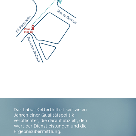
Das Labor Ketterthill ist seit vielen
Jahren einer Qualitätspolitik
verpflichtet, die darauf abzielt, den
Wert der Dienstleistungen und die
Ergebnisübermittlung.