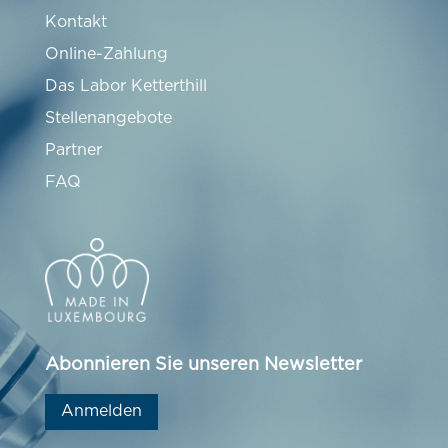
Kontakt
Online-Zahlung
Das Labor Ketterthill
Stellenangebote
Partner
FAQ
Abonnieren Sie unseren Newsletter
Anmelden