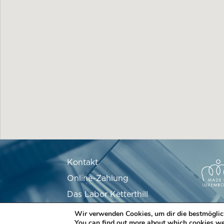
Kontakt
Online-Zahlung
Das Labor Ketterthill
Stellenangebote
Wir verwenden Cookies, um dir die bestmöglic
You can find out more about which cookies we