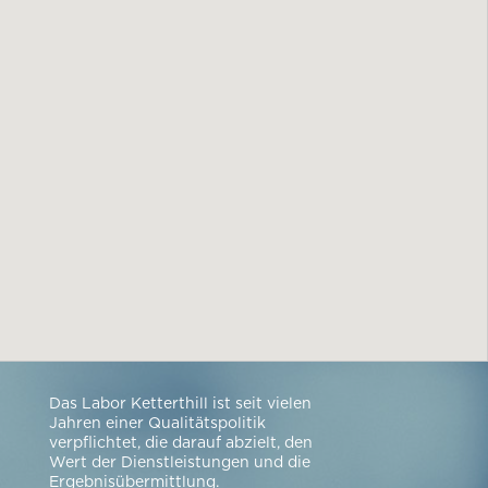
Das Labor Ketterthill ist seit vielen
Jahren einer Qualitätspolitik
verpflichtet, die darauf abzielt, den
Wert der Dienstleistungen und die
Ergebnisübermittlung.