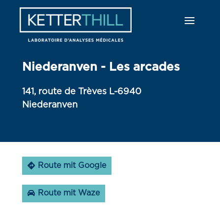
Niederanven - Les arcades
141, route de Trèves L-6940
Niederanven
Route mit Google
Route mit Waze