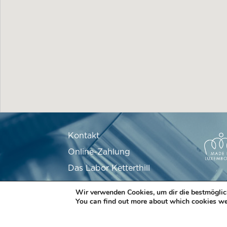
Kontakt
Online-Zahlung
Das Labor Ketterthill
Stellenangebote
Wir verwenden Cookies, um dir die bestmöglic
Partner
You can find out more about which cookies we
FAQ