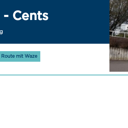
- Cents
rg
Route mit Waze