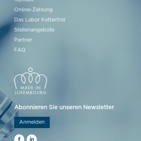
Online-Zahlung
Das Labor Ketterthill
Stellenangebote
Partner
FAQ
Abonnieren Sie unseren Newsletter
Anmelden