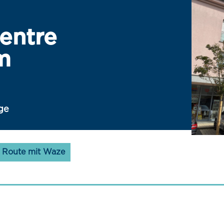
entre
m
ge
Route mit Waze