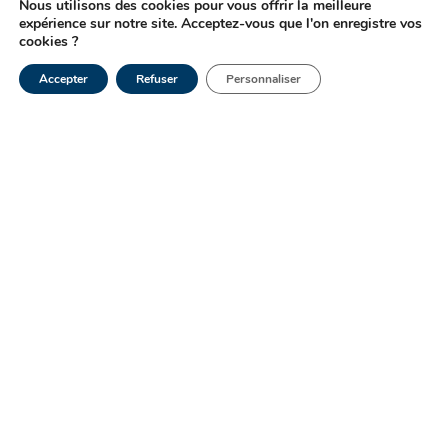
Nous utilisons des cookies pour vous offrir la meilleure
Lire
expérience sur notre site. Acceptez-vous que l'on enregistre vos
la
cookies ?
suite
Accepter
Refuser
Personnaliser
Contact
Paiement en ligne
Le Laboratoire Ketterthill
Blog Santé
Recrutement
Partenaires
FAQ