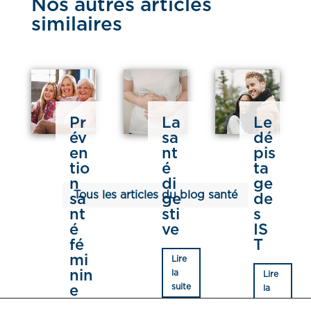
Nos autres articles
similaires
Pr
La
Le
év
sa
dé
en
nt
pis
tio
é
ta
n
di
ge
Tous les articles du blog santé
sa
ge
de
nt
sti
s
é
ve
IS
fé
T
mi
Lire
nin
la
Lire
suite
e
la
suite