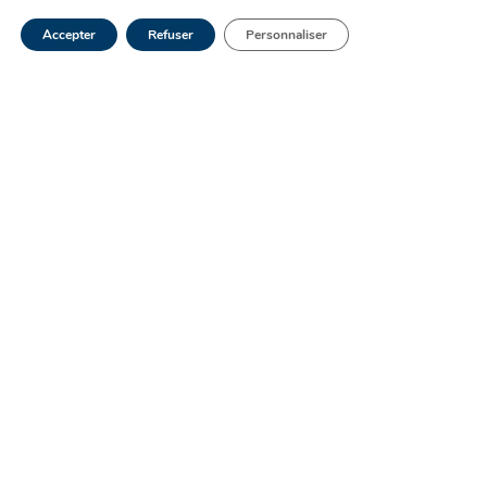
Inscrivez-vous à la newsletter patients
Accepter
Refuser
Personnaliser
Ketterthill !
Recevez des informations santé et
conseils de prévention chaque mois
S'abonner à la newsletter
Nos autres articles
similaires