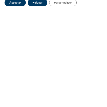
Accepter
Refuser
Personnaliser
Newsletter Santé
S'inscrire
Le Laboratoire Ketterthill est engagé depuis de
nombreuses années dans une démarche qualité
afin d'améliorer constamment la valeur des
prestations et le rendu des résultats.