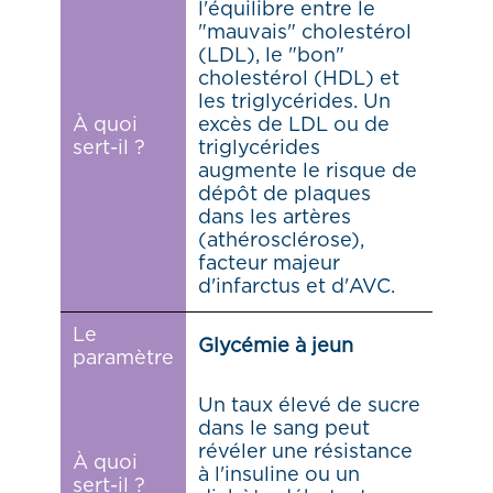
l'équilibre entre le
"mauvais" cholestérol
(LDL), le "bon"
cholestérol (HDL) et
les triglycérides. Un
À quoi
excès de LDL ou de
sert-il ?
triglycérides
augmente le risque de
dépôt de plaques
dans les artères
(athérosclérose),
facteur majeur
d'infarctus et d'AVC.
Le
Glycémie à jeun
paramètre
Un taux élevé de sucre
dans le sang peut
révéler une résistance
À quoi
à l'insuline ou un
sert-il ?