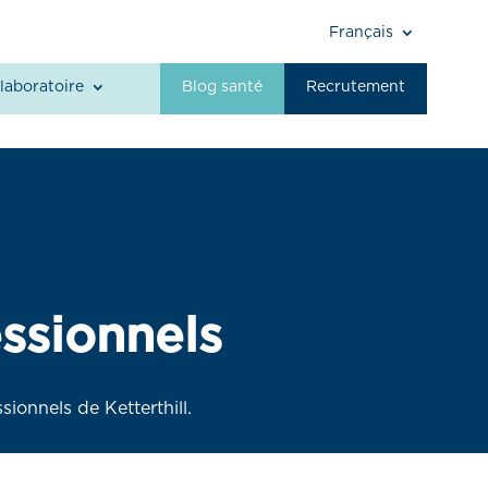
Français
laboratoire
Blog santé
Recrutement
ssionnels
ionnels de Ketterthill.