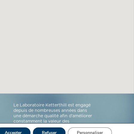
Le Laboratoire Ketterthill est engagé
depuis de nombreuses années dans
une démarche qualité afin d'améliorer
constamment la valeur des
prestations et le rendu des résultats.
Accepter
Refuser
Personnaliser