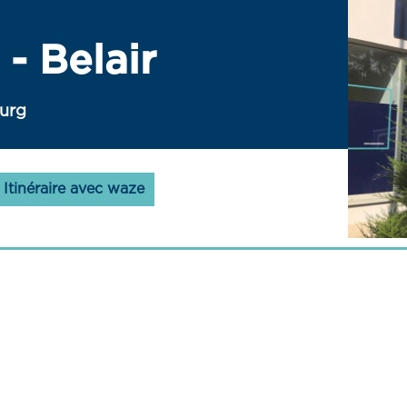
- Belair
ourg
Itinéraire avec waze