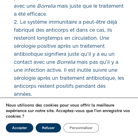
avec une
Borrelia
mais juste que le traitement
a été efficace.
Le système immunitaire a peut-être déjà
fabriqué des anticorps et dans ce cas, ils
resteront longtemps en circulation. Une
sérologie positive après un traitement
antibiotique signifiera juste qu’il y a eu un
contact avec une
Borrelia
mais pas qu’il y a
une infection active. Il est inutile suivre une
sérologie après un traitement antibiotique, les
anticorps restent positifs pendant des
années.
Nous utilisons des cookies pour vous offrir la meilleure
– Si vous avez déjà eu une infection
expérience sur notre site. Acceptez-vous que l'on enregistre vos
cookies ?
auparavant :
Les anticorps peuvent être
retrouvés dans le sang des années après une
Accepter
Refuser
Personnaliser
infection.
Un résultat positif ne signifie pas