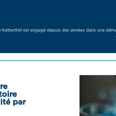
e Ketterthill est engagé depuis des années dans une déma
re
toire
ité par